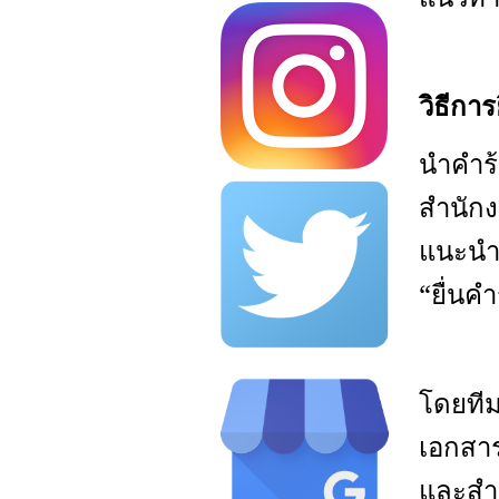
วิธีการ
นำคำร
สำนัก
แนะนำว
“
ยื่นค
โดย
ที
เอกสาร
และสำเ