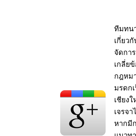
ทีมทน
เกี่ยว
จัดการ
เกลี่
กฎหมา
มรดกเป
เชียงใ
เจรจาไ
หากมีก
แนวทาง