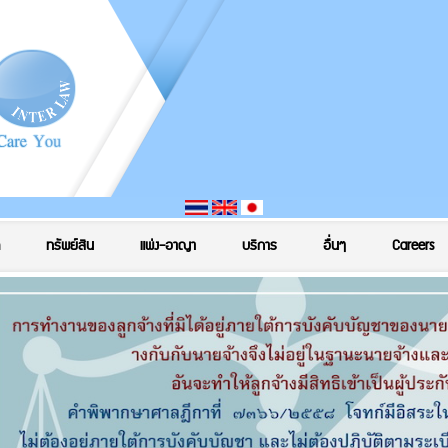
ทรัพย์สิน
แพ่ง-อาญา
บริการ
อื่นๆ
Careers