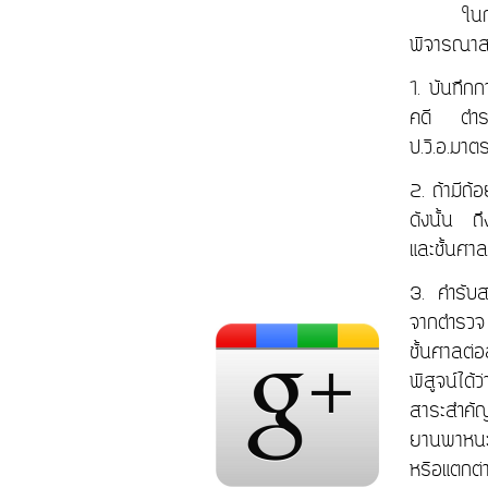
ใน
พิจารณาสา
1. บันทึก
คดี ตำรวจ
ป.วิ.อ.ม
2. ถ้ามีถ
ดังนั้น ถ
และชั้นศา
3. คำรับสา
จากตำรวจ 
ชั้นศาลต่
พิสูจน์ได้
สาระสำคั
ยานพาหนะท
หรือแตกต