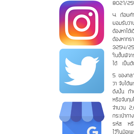
8021/25
4. ถ้อยคำ
ยอมรับว่า
ต้องหาได้เ
ต้องหาทรา
3254/2553
ในชั้นพิจา
ได้ เป็นต้
5. ของกลา
ว่า จับได้
ดังนั้น ถ
หรือจับกุม
จำนวน 2,0
กระเป๋ากา
รหัส หรือ
ไว้ในมือเ