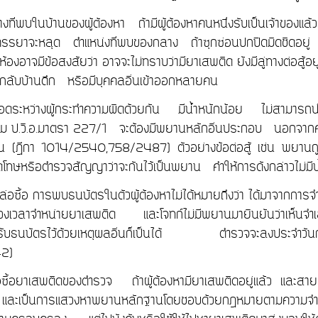
งที่พบในบ้านของผู้ต้องหา ถ้ามีผู้ต้องหาคนหนึ่งรับเป็นเจ้าของ
รรยาจะหลุด ตำแหน่งที่พบของกลาง ถ้าซุกซ่อนปกปิดมิดชิดอยู่ ค
ในห้องอาจมีข้อสงสัยว่า อาจจะไม่ทราบว่ามียาเสพติด ยังมีลู่ทางต่อสู้อยู
 กลับบ้านดึก หรือมีบุคคลอื่นเข้าออกหลายคน
อดระหว่างผู้กระทำความผิดด้วยกัน มีน้ำหนักน้อย ไม่สามารถน
ม ป.วิ.อ.มาตรา 227/1 จะต้องมีพยานหลักอื่นประกอบ นอกจากคำ
ต้น (ฎีกา 1014/2540,758/2487) ตัวอย่างข้อต่อสู้ เช่น พยานถู
โทษหรือตำรวจสัญญาว่าจะกันไว้เป็นพยาน คำให้การดังกล่าวไม่มีน้ำ
ล่อซื้อ การพบธนบัตรในตัวผู้ต้องหาไม่ได้หมายถึงว่า ได้มาจากการจ
ช่วงเวลาจำหน่ายยาเสพติด และโจทก์ไม่มีพยานมายืนยันว่าเห็นจ
รับธนบัตรไว้ด้วยเหตุผลอื่นก็เป็นได้ ตำรวจจะลงประจำวันก
2)
ซื้อยาเสพติดของตำรวจ ถ้าผู้ต้องหามียาเสพติดอยู่แล้ว และสายล
ะเป็นการแสวงหาพยานหลักฐานโดยชอบด้วยกฎหมายตามความจำเป็นแล