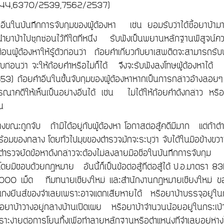
44,6370/2539,7562/2537)
อื่นในบันทึกการจับกุมของผู้ต้องหา เช่น ยอมรับว่าได้ซื้อยาบ
นำยาบ้าไปซุกซ่อนไว้ที่ใดที่หนึ่ง รับฟังเป็นพยานหลักฐานพิสูจน์ค
ตือนผู้ต้องหาให้รู้ตัวก่อนว่า ถ้อยคำเกี่ยวกับยาเสพติดจะสามารถรั
บก่อนว่า จะให้ถ้อยคำหรือไม่ก็ได้ จึงจะรับฟังลงโทษผู้ต้องหา
) ถ้อยคำอื่นในชั้นจับกุมของผู้ต้องหาหากเป็นการกล่าวอ้างลอยๆ ไ
รณาคดีให้เห็นเป็นอย่างอื่นได้ เช่น ไม่ได้ให้ถ้อยคำดังกล่าว หรือ
น
งขณะถูกจับ ถ้ามิได้อยู่กับผู้ต้องหา โอกาสต่อสู้คดีมีมาก แต่ถ้า
พร้อมของกลาง โดยทั่วไปมุขของตำรวจมักจะระบุว่า จับได้ในมือข้างข
้าตำรวจยัดข้อหาดังกล่าวจะต้องไม่ลงลายมือชื่อในบันทึกการจับกุ
โดยมิชอบด้วยกฎหมาย อันนี้ก็เป็นข้อต่อสู้ที่ต่อสู้ได้ ป.อ.มาตรา 83
00 เม็ด ทีมทนายเชียงใหม่ และสำนักงานกฎหมายเชียงใหม่ ขอเรี
งเกงยีนส์ของจำเลยเพราะอาจแตกเสียหายได้ หรือยาบ้าบรรจุอยู
ยาบ้าวางอยู่กลางบ้านเปิดเผย หรือยาบ้าจำนวนน้อยอยู่ในกระเป๋
พราะง่ายต่อการโยนทิ้งเพื่อทำลายหลักฐานหรือตำแหน่งที่จำเลยอยู่ห