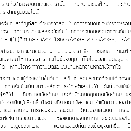
กรณีที่มีตำรวจยัดยาเสพติดเรานั้น ทีมทนายเชียงใหม่ และสำน
ระสำคัญดังต่อไปนี้
การจับกุมสำคัญที่สุด ต้องตรวจสอบบันทึกการจับกุมของตำรวจหรือป
จะเบิกความขยายผลหรือขัดกับบันทึกการจับกุมหรือแตกต่างกันไม่
าตรา 84(1) (ฎีกา 6836/2541,3607/2538
,
2705/2539
,
63/2
้อยคำรับสารภาพในชั้นจับกุม ป.วิ.อ.มาตรา 84 วรรคสี่ ห้ามม
ึงแม้จำเลยให้การรับสารภาพในชั้นจับกุม ก็ไม่ได้มีผลเสียต่อรูป
ลได้ หากมิได้กระทำความผิดและมีพยานหลักฐานหักล้างโจทก์ได้
รภาพของผู้ต้องหาในชั้นจับกุมและในชั้นสอบสวนจะต้องมิได้เกิดจากก
ถือว่ารับฟังเป็นพยานหลักฐานลงโทษจำเลยไม่ได้ ดังนั้นถึงแม้ผ
อสู้คดีได้ ทีมทนายเชียงใหม่ และสำนักงานกฎหมายเชียงใหม่ ขอเ
ว่าจำเลยเป็นผู้บริสุทธิ์ ตัวอย่างที่ศาลยกฟ้อง เช่น คำเบิกความของต
ญ เช่น สายลับ การส่งมอบยาเสพติด จำนวนยาเสพติด แหล่งท
ี่ใช้ในการขนยาเสพติด หรือแตกต่างจากคำให้การของตนเองในชั้
่างจากบัญชีของกลาง แผนที่สังเขปที่ตัวเองเป็นผู้จัดทำ