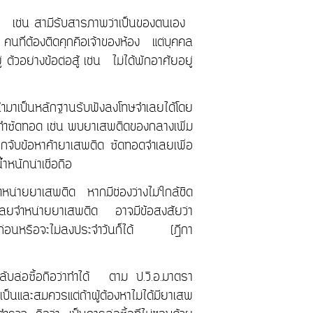
แล้ว เช่น สามีรับสารภาพว่าเป็นของตนเอง
นที่ต้องติดคุกคือเจ้าของห้อง แต่บุคคล
่ ตัวอย่างข้อต่อสู้ เช่น ไม่ได้พักอาศัยอยู่
ำมาเป็นหลักฐานรับฟังลงโทษจำเลยได้โดย
ซัดทอด เช่น พบยาเสพติดของกลางเพิ่ม
กจับข้อหาค้ายาเสพติด ซัดทอดจำเลยเพื่อ
หนักน่าเชื่อถือ
ำหน่ายยาเสพติด หากมีช่องว่างไม่ใกล้ชิด
ำเลยจำหน่ายยาเสพติด อาจมีข้อสงสัยว่า
่อนหรือจะไม่ลงประจำวันก็ได้ (ฎีกา
ับล่อซื้อถือว่าทำได้ ตาม ป.วิ.อ.มาตรา
ะสมควรแต่ถ้าผู้ต้องหาไม่ได้มียาเสพ