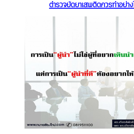
ตำรวจยัดยาเสพติดควรทำอย่าง