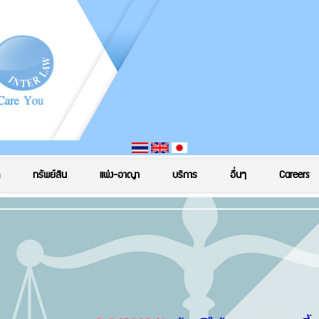
ทรัพย์สิน
แพ่ง-อาญา
บริการ
อื่นๆ
Careers