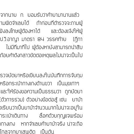
้ามาจากนาย ก. ยอมรับว่าค้ายามานานแล้ว
วามผิดจำเลยได้ ถ้าก่อนที่ตำรวจจะถามผู้
บฟังลงโทษผู้ต้องหาได้ และต้องแจ้งให้ผู้
ได้ ป.วิ.อาญา มาตรา 84 วรรคท้าย (ฎีกา
ม่มีที่มาที่ไป ผู้ต้องหายังสามารถนำสืบ
ถ้อยคำดังกล่าวขัดต่อเหตุผลไม่น่าจะเป็นไป
ตำรวจยัดยาหรือเขียนลงในบันทึกการจับกุม
วาหรือกระเป๋ากางเกงด้านขวา เป็นมุขเก่าๆ
ม และให้ร้องขอความเป็นธรรมว่า ถูกยัดยา
(ตัวการร่วม) ตัวอย่างข้อต่อสู้ เช่น ยาบ้า
ยนว่าเป็นยาบ้าจำนวนมากไม่น่าจะอยู่ใน
่ในกระเป๋าเดินทาง ล็อคด้วยกุญแจพร้อม
ากางเกง หากจำเลยค้ายาบ้าจริง น่าจะถือ
่างไกลจากยาเสพติด เป็นต้น