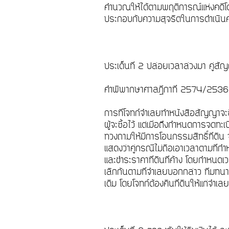
คำนวณให้ได้ตามพฤติการณ์แห่งคดีโด
ประกอบกับความสุจริตในการดำเนิ
ประเด็นที่ 2 ปล่อยเวลาล่วงมา คู่สั
คำพิพากษาศาลฎีกาที่ 2574/25
การที่โจทก์จำเลยทำหนังสือสัญญาจะซื
ผู้จะซื้อไว้ แต่เมื่อถึงกำหนดการจด
ทวงถามให้มีการโอนกรรมสิทธิ์ที่ดิน จ
แสดงว่าคู่กรณีไม่ถือเอาเวลาตามที่ก
และชำระราคาที่ดินที่ค้าง โดยกำหน
เลิกกันตามที่จำเลยบอกกล่าว ทีมทนา
เดิม โดยโจทก์ต้องคืนที่ดินให้แก่จำเลย