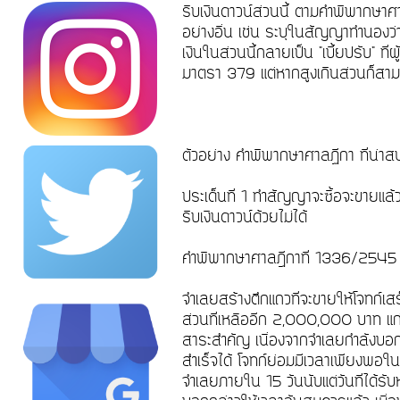
ริบเงินดาวน์ส่วนนี้ ตามคำพิพากษา
อย่างอื่น เช่น ระบุในสัญญาทำนองว่า "
เงินในส่วนนี้กลายเป็น "เบี้ยปรับ" 
มาตรา 379 แต่หากสูงเกินส่วนก็
ตัวอย่าง คำพิพากษาศาลฏีกา ที่น่
ประเด็นที่ 1 ทำสัญญาจะซื้อจะขายแล้ว
ริบเงินดาวน์ด้วยไม่ได้
คำพิพากษาศาลฎีกาที่ 1336/254
จำเลยสร้างตึกแถวที่จะขายให้โจทก์เส
ส่วนที่เหลืออีก 2,000,000 บาท แก่จำ
สาระสำคัญ เนื่องจากจำเลยกำลังบอกขา
สำเร็จได้ โจทก์ย่อมมีเวลาเพียงพอในก
จำเลยภายใน 15 วันนับแต่วันที่ได้รับ