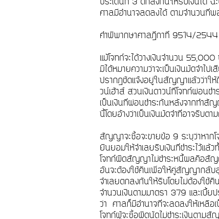
ประเด็นที่ 3 ตกลงกันให้ริบเงินได้ ฉะ
ศาลมีอำนาจลดลงได้ ตามจำนวนที
คำพิพากษาศาลฎีกาที่ 9514/25
แม้โจทก์จะได้วางเงินจำนวน 55,000 
มิได้หมายความว่าจะเป็นเงินมัดจำไปเ
ปรากฏชัดแจ้งอยู่ในสัญญาแล้วว่าให้ถื
วน์เฮ้าส์ ส่วนเงินดาวน์ที่โจทก์ผ่อนช
เป็นเงินที่ผ่อนชำระกันหลังจากทำสัญ
นี้โดยอ้างว่าเป็นเงินมัดจำที่อาจริบ
สัญญาจะซื้อจะขายข้อ 9 ระบุว่าหากโจท
ยินยอมให้จำเลยริบเงินที่ชำระไว้แล้วท
โจทก์ผิดสัญญาไม่ชำระหนี้ผลคือสัญญา
อันจะต้องใช้คืนเพื่อให้คู่สัญญากลั
จำเลยตกลงกันให้ริบโดยไม่ต้องใช้คืนเ
จำนวนเงินตามมาตรา 379 และเบี้ยปร
ว่า ศาลก็มีอำนาจที่จะลดลงให้เหลื
โจทก์ผู้จะซื้อผิดนัดไม่ชำระเงินตาม