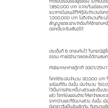
ที่ใดเป็นเรื่องของผู้ซื้อเอง ไม่จำเป็
1,850,000 บาท จะจ่ายในเมื่อธนาคารอน
ธนาคารไม่อนุมัติให้กู้เงินจำนวนดังก
1,000,000 บาท ไม่ถึงจำนวนที่ระบุไ
สัญญาแต่ละฝ่ายจำต้องให้อีกฝ่ายหนึ่งไ
ดอกเบี้ยจะริบเสียมิได้
ประเด็นที่ 6 ตกลงกันไว้ ในกรณีผู้ซื
ธรรม ศาลมีอำนาจลดลงได้ตามสม
คำพิพากษาศาลฎีกาที่ 3301/254
โจทก์ชำระเงินจำนวน 30,000 บาท 
พร้อมที่ดิน ดังนั้น เงินจำนวน 150,
ไว้เป็นการชำระหนี้บางส่วนและเป็นปร
แล้ว โจทก์ยังผ่อนชำระให้แก่จำเลยร
ราคาบ้านและที่ดินบางส่วน ดังนั้น 
ดังกล่าวจึงเป็นอันเลิกกัน ทีมทนาย