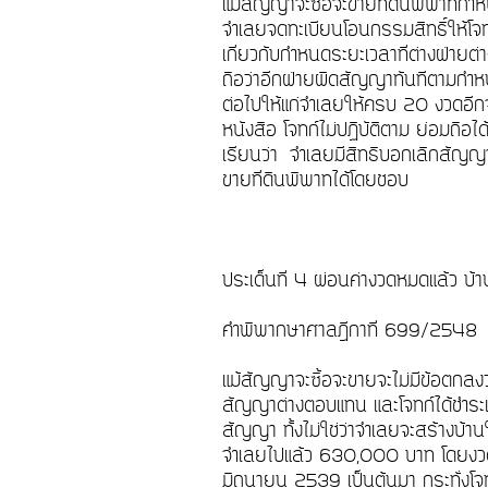
แม้สัญญาจะซื้อจะขายที่ดินพิพาทกำหน
จำเลยจดทะเบียนโอนกรรมสิทธิ์ให้โจทก
เกี่ยวกับกำหนดระยะเวลาที่ต่างฝ่ายต่
ถือว่าอีกฝ่ายผิดสัญญาทันทีตามกำหนดไ
ต่อไปให้แก่จำเลยให้ครบ 20 งวดอีกจน
หนังสือ โจทก์ไม่ปฏิบัติตาม ย่อมถื
เรียนว่า จำเลยมีสิทธิบอกเลิกสัญญาจ
ขายที่ดินพิพาทได้โดยชอบ
ประเด็นที่ 4 ผ่อนค่างวดหมดแล้ว บ้าน
คำพิพากษาศาลฎีกาที่ 699/254
แม้สัญญาจะซื้อจะขายจะไม่มีข้อตกลงว่
สัญญาต่างตอบแทน และโจทก์ได้ชำระเง
สัญญา ทั้งไม่ใช่ว่าจำเลยจะสร้างบ้าน
จำเลยไปแล้ว 630,000 บาท โดยงวดหล
มิถุนายน 2539 เป็นต้นมา กระทั่งโจท