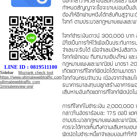
บอกกล่าวให้เวลาอันสมควรแล้ว เมื่อ
กำหนดสัญญาจะซื้อจะขายย่อมเป็นอันเลิ
ต้องให้อีกฝ่ายหนึ่งได้กลับคืนสู่ฐานะด
โจทก์ ตามประมวลกฎหมายแพ่งและ
โจทก์ชำระเงินดาวน์ 300,000 บาท 
มิใช่เป็นการให้ไว้เพื่อเป็นประกันการ
จำเลยจะริบได้ เมื่อจำเลยมีหนังสือทวง
โจทก์เพิกเฉย ทีมทนายเชียงใหม่ แล
กฎหมายแพ่งและพาณิชย์ มาตรา 204 
LINE ID : 0819511100
เกิดแต่การที่โจทก์ผิดนัดได้ตามมาตร
Sidebar
Mozrank check tool
โจทก์จนครบจำนวน เนื่องจากจำเลยได้ร
https://www.ultimatewebtraffic.com
ultimatewebtraffic com
ธนาคารมาลงทุนปลูกสร้างอาคารพอแป
1minutereview org/
เสียหายอันเกิดแต่การที่โจทก์ผิดนัดไ
การที่โจทก์ไม่ชำระเงิน 2,000,000 บ
กล่าวในอัตราร้อยละ 17.5 ต่อปี แต่
ตามประมวลกฎหมายแพ่งและพาณิชย์ มา
ควรจะได้คาดเห็นถึงความเสียหายเช่นนั
ผิดนัดไม่ชำระหนี้แก่จำเลยย่อมทำให้จ