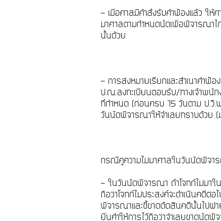
- เมื่อศาลมีคำสั่งรับคำฟ้องแล้ว ใ
มาศาลตามกำหนดนัดเพื่อพิจารณาไกล่
นั้นด้วย
- การส่งหมายเรียกและสำเนาคำฟ้อง 
ป.ณ.ลงทะเบียนตอบรับ/ทางเจ้าพนักง
ที่กำหนด (ก่อนครบ 15 วันตาม ป.วิ.พ. 
วันนัดพิจารณาให้จำเลยทราบด้วย 
กรณีคู่ความไม่มาศาลในวันนัดพิ
- ในวันนัดพิจารณา ถ้าโจทก์ไม่มาใ
ถือว่าโจทก์ไม่ประสงค์จะดำเนินคดีต
พิจารณาและชี้ขาดตัดสินคดีนั้นไปฝ่า
ยื่นคำให้การไว้ถือว่าจำเลยขาดนัด