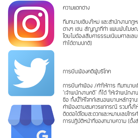
ความแตกต่าง
ทีมทนายเชียงใหม่ และสำนักงานกฎห
ต่างๆ เช่น สัญญาที่ทำ แผ่นพับโฆษณา
โดยไม่ต้องเสียค่าธรรมเนียมศาลเลย
ทำได้ตามปกติ)
การยื่นฟ้องคดีผู้บริโภค
การยื่นคำฟ้อง /คำให้การ ทีมทนายเ
“เจ้าพนักงานคดี” ก็ได้ ให้เจ้าพนัก
ชื่อ ทั้งนี้ให้โจทก์เสนอพยานหลักฐาน
คำฟ้องตามสมควรแก่กรณี รวมทั้งให้
ติดต่อได้โดยสะดวกและหมายเลขโทรศัพท
การปฏิบัติหน้าที่ของทนายความ (ต