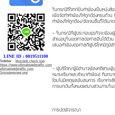
ในกรณีที่โจทก์ยื่นคำฟ้องเป็นหนังส
เพื่อจัดทำคำฟ้องให้ถูกต้องครบถ้วน
คำฟ้องให้ถูกต้อง/ชัดเจนขึ้นก็ได้
- ในกรณีที่ผู้ประกอบธุรกิจจะฟ้องผู้
ลำเนอยู่ในเขตศาลต่อศาลอื่นได้ด้วย
เสนอคำฟ้องต่อศาลที่ผู้บริโภคมีภูมิ
LINE ID : 0819511100
Sidebar
Mozrank check tool
https://www.ultimatewebtraffic.com
- ผู้บริโภค/ผู้มีอำนาจฟ้องคดีแทนผู
ultimatewebtraffic com
1minutereview org/
หมายเรียกและสำเนาคำฟ้อง) ทีมทนายเ
โดยไม่มีเหตุผลอันสมควร เรียกค่าเส
การยกเว้นทั้งหมดแต่บางส่วนภายในเว
การนัดพิจารณา